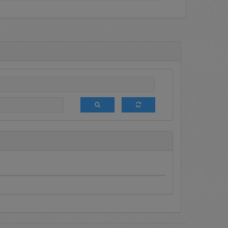
a terdapat informasi mengenai
dia Terseleksi (DPT), media
g berbagai macam promosi bagi
 ini sedang diumumkan sehingga
ngan melakukan login terlebih
aftar setiap saat untuk menjadi
akukan tender terbatas terhadap