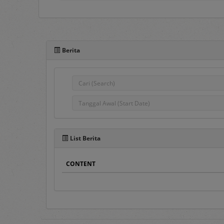
Portal e-Proc PLN adal
pengadaan barang/jasa
Berita
komunikasi antar Penggu
semua Pengguna e-Proc 
Pada sisi atas Portal e-P
1.
Home
Pada menu ini ters
Pengumuman Peng
List Berita
Penyedia Barang/J
dahulu.
CONTENT
Pengumuman DPT
,
Penyedia terseleks
DPT.
Hasil Pengadaan
, 
Hasil DPT
, berisi d