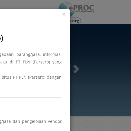
ation
Login
×
Training
)
adaan barang/jasa, informasi
aku di PT PLN (Persero) yang
di situs PT PLN (Persero) dengan
/jasa dan pengelolaan vendor
Hasil DPT
Berita