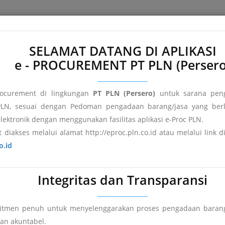
e
About e-Proc PLN
Terms and Conditions
FAQ's
Registr
SELAMAT DATANG DI APLIKASI
e - PROCUREMENT PT PLN (Persero
ocurement di lingkungan
PT PLN (Persero)
untuk sarana peng
LN, sesuai dengan Pedoman pengadaan barang/jasa yang berl
elektronik dengan menggunakan fasilitas aplikasi e-Proc PLN.
 diakses melalui alamat http://eproc.pln.co.id atau melalui link 
o.id
Integritas dan Transparansi
mitmen penuh untuk menyelenggarakan proses pengadaan barang
an
Pengumuman DPT
Hasil Pengadaan
dan akuntabel.