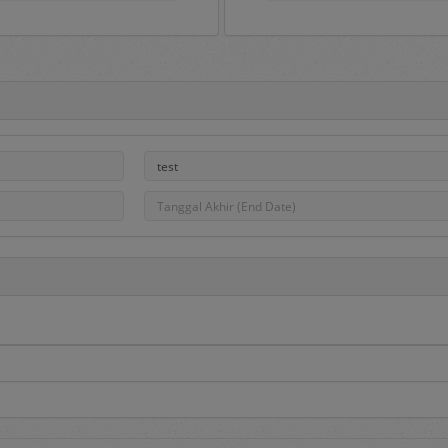
Portal e-Proc PLN
ah gerbang untuk masuk ke aplikasi e-Proc PLN dan di dalamny
, pengumuman pengadaan, hasil pengadaan dan Daftar Penye
na aplikasi serta dapat dipakai sebagai sarana untuk menampun
PLN.
roc PLN tersedia menu sebagai berikut:
edia informasi utama berupa:
adaan
, berisi informasi daftar pengadaan Barang/Jasa yang saat
asa yang berminat dapat mendaftar pada pengadaan tersebut de
 berisi informasi daftar DPT yang dibuka dan Penyedia dapat mend
i melalui proses penilaian kualifikasi dan diundang pada saat dil
berisi informasi hasil pengadaan yang telah selesai dilakukan.
aftar penyedia yang telah ditetapkan sebagai Penyedia Terseleksi.