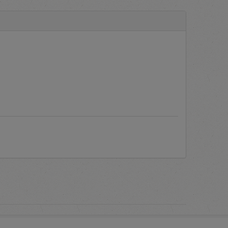
a aplikasi.
engadaan Barang/Jasa secara
yang sering ditanyakan oleh
c PLN.
Manual Books
atau Buku
 melakukan proses verifikasi
as dari akun pengguna berupa