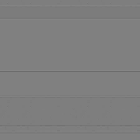
media komunikasi dan informasi yang disampaikan kepada penggun
rsedia informasi
Terms and Conditions
tata cara pelaksanaan p
 syarat dan ketentuan penggunaan aplikasi e-Proc.
uestions
adalah layanan yang menginformasikan pertanyaan 
eputar aplikasi e-Proc PLN
pendaftaran untuk memperoleh
user account
pada aplikasi e-Pro
proses pendaftaran serta informasi daftar alamat PLN untuk
dalam rangka aktivasi
user account
tuk mengakses aplikasi e-Proc PLN dengan memasukkan identit
word