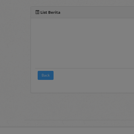
Berita
, merupakan 
List Berita
2. Terms and Conditions
Pada menu ini te
elektronik sebagai
3.
FAQ's
Frequently Asked Q
pengguna layanan s
4.
Registration
Back
Merupakan menu 
Panduan mengenai 
dokumen Penyedia 
5.
Login
Merupakan menu un
username
dan
pass