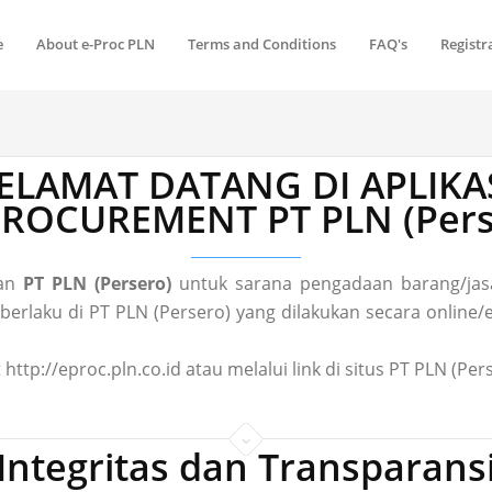
e
About e-Proc PLN
Terms and Conditions
FAQ's
Registr
ELAMAT DATANG DI APLIKA
 PROCUREMENT PT PLN (Pers
gan
PT PLN (Persero)
untuk sarana pengadaan barang/jasa
laku di PT PLN (Persero) yang dilakukan secara online/el
 http://eproc.pln.co.id atau melalui link di situs PT PLN (P
Integritas dan Transparans