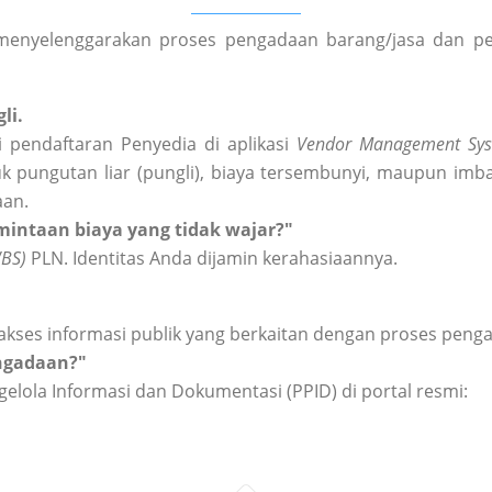
enyelenggarakan proses pengadaan barang/jasa dan peng
li.
 pendaftaran Penyedia di aplikasi
Vendor Management Sys
k pungutan liar (pungli), biaya tersembunyi, maupun imba
aan.
intaan biaya yang tidak wajar?"
WBS)
PLN. Identitas Anda dijamin kerahasiaannya.
akses informasi publik yang berkaitan dengan proses peng
engadaan?"
elola Informasi dan Dokumentasi (PPID) di portal resmi: