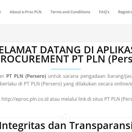
e
About e-Proc PLN
Terms and Conditions
FAQ's
Registr
ELAMAT DATANG DI APLIKA
 PROCUREMENT PT PLN (Pers
gan
PT PLN (Persero)
untuk sarana pengadaan barang/jasa
laku di PT PLN (Persero) yang dilakukan secara online/el
 http://eproc.pln.co.id atau melalui link di situs PT PLN (P
Integritas dan Transparans