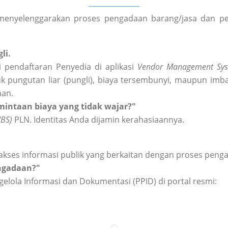
enyelenggarakan proses pengadaan barang/jasa dan peng
li.
 pendaftaran Penyedia di aplikasi
Vendor Management Sys
k pungutan liar (pungli), biaya tersembunyi, maupun imba
aan.
intaan biaya yang tidak wajar?"
WBS)
PLN. Identitas Anda dijamin kerahasiaannya.
akses informasi publik yang berkaitan dengan proses peng
engadaan?"
elola Informasi dan Dokumentasi (PPID) di portal resmi: