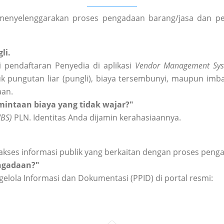
enyelenggarakan proses pengadaan barang/jasa dan peng
li.
 pendaftaran Penyedia di aplikasi
Vendor Management Sys
k pungutan liar (pungli), biaya tersembunyi, maupun imba
aan.
intaan biaya yang tidak wajar?"
WBS)
PLN. Identitas Anda dijamin kerahasiaannya.
akses informasi publik yang berkaitan dengan proses peng
engadaan?"
elola Informasi dan Dokumentasi (PPID) di portal resmi: