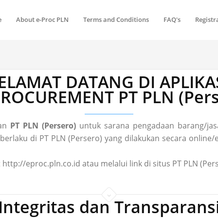
e
About e-Proc PLN
Terms and Conditions
FAQ's
Registr
ELAMAT DATANG DI APLIKA
 PROCUREMENT PT PLN (Pers
gan
PT PLN (Persero)
untuk sarana pengadaan barang/jasa
laku di PT PLN (Persero) yang dilakukan secara online/el
 http://eproc.pln.co.id atau melalui link di situs PT PLN (P
Integritas dan Transparans