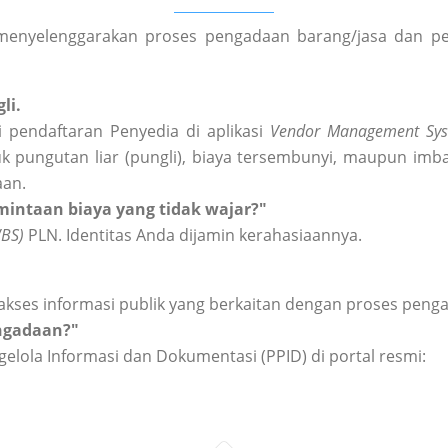
enyelenggarakan proses pengadaan barang/jasa dan peng
li.
 pendaftaran Penyedia di aplikasi
Vendor Management Sys
k pungutan liar (pungli), biaya tersembunyi, maupun imba
aan.
intaan biaya yang tidak wajar?"
WBS)
PLN. Identitas Anda dijamin kerahasiaannya.
akses informasi publik yang berkaitan dengan proses peng
engadaan?"
elola Informasi dan Dokumentasi (PPID) di portal resmi: