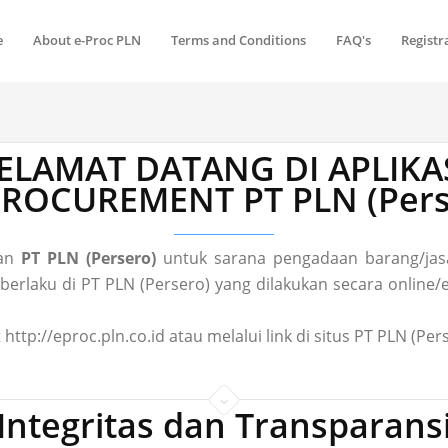
e
About e-Proc PLN
Terms and Conditions
FAQ's
Registr
ELAMAT DATANG DI APLIKA
 PROCUREMENT PT PLN (Pers
gan
PT PLN (Persero)
untuk sarana pengadaan barang/jasa
laku di PT PLN (Persero) yang dilakukan secara online/el
 http://eproc.pln.co.id atau melalui link di situs PT PLN (P
Integritas dan Transparans