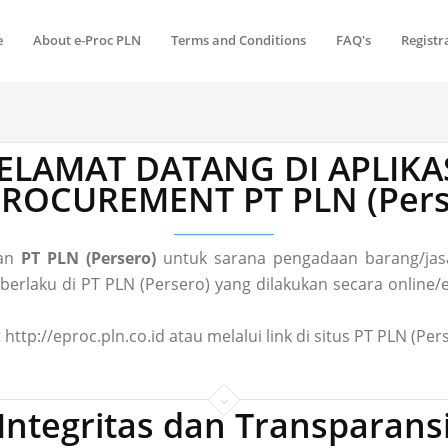
e
About e-Proc PLN
Terms and Conditions
FAQ's
Registr
ELAMAT DATANG DI APLIKA
 PROCUREMENT PT PLN (Pers
gan
PT PLN (Persero)
untuk sarana pengadaan barang/jasa
laku di PT PLN (Persero) yang dilakukan secara online/el
 http://eproc.pln.co.id atau melalui link di situs PT PLN (P
Integritas dan Transparans