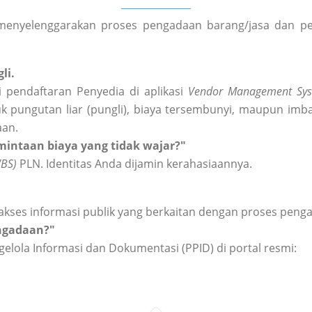
enyelenggarakan proses pengadaan barang/jasa dan peng
li.
 pendaftaran Penyedia di aplikasi
Vendor Management Sys
k pungutan liar (pungli), biaya tersembunyi, maupun imba
aan.
intaan biaya yang tidak wajar?"
WBS)
PLN. Identitas Anda dijamin kerahasiaannya.
akses informasi publik yang berkaitan dengan proses peng
engadaan?"
elola Informasi dan Dokumentasi (PPID) di portal resmi: