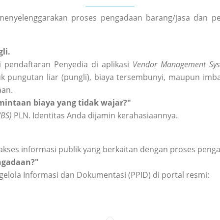
enyelenggarakan proses pengadaan barang/jasa dan peng
li.
 pendaftaran Penyedia di aplikasi
Vendor Management Sys
k pungutan liar (pungli), biaya tersembunyi, maupun imba
aan.
intaan biaya yang tidak wajar?"
WBS)
PLN. Identitas Anda dijamin kerahasiaannya.
akses informasi publik yang berkaitan dengan proses peng
engadaan?"
elola Informasi dan Dokumentasi (PPID) di portal resmi: