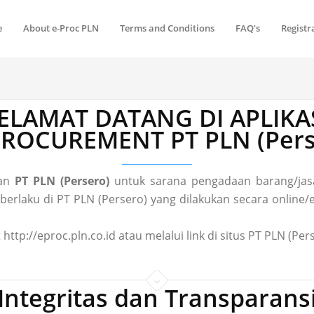
e
About e-Proc PLN
Terms and Conditions
FAQ's
Registr
ELAMAT DATANG DI APLIKA
 PROCUREMENT PT PLN (Pers
gan
PT PLN (Persero)
untuk sarana pengadaan barang/jasa
laku di PT PLN (Persero) yang dilakukan secara online/el
 http://eproc.pln.co.id atau melalui link di situs PT PLN (P
Integritas dan Transparans