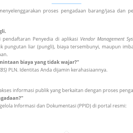
enyelenggarakan proses pengadaan barang/jasa dan peng
li.
 pendaftaran Penyedia di aplikasi
Vendor Management Sys
k pungutan liar (pungli), biaya tersembunyi, maupun imba
aan.
intaan biaya yang tidak wajar?"
WBS)
PLN. Identitas Anda dijamin kerahasiaannya.
akses informasi publik yang berkaitan dengan proses peng
engadaan?"
elola Informasi dan Dokumentasi (PPID) di portal resmi: