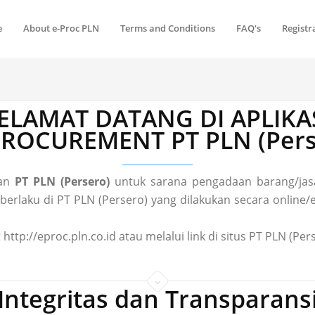
e
About e-Proc PLN
Terms and Conditions
FAQ's
Registr
ELAMAT DATANG DI APLIKA
 PROCUREMENT PT PLN (Pers
gan
PT PLN (Persero)
untuk sarana pengadaan barang/jasa
laku di PT PLN (Persero) yang dilakukan secara online/el
 http://eproc.pln.co.id atau melalui link di situs PT PLN (P
Integritas dan Transparans