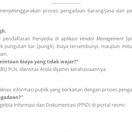
enyelenggarakan proses pengadaan barang/jasa dan peng
li.
 pendaftaran Penyedia di aplikasi
Vendor Management Sys
k pungutan liar (pungli), biaya tersembunyi, maupun imba
aan.
intaan biaya yang tidak wajar?"
WBS)
PLN. Identitas Anda dijamin kerahasiaannya.
akses informasi publik yang berkaitan dengan proses peng
engadaan?"
elola Informasi dan Dokumentasi (PPID) di portal resmi: