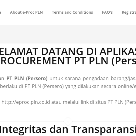
e
About e-Proc PLN
Terms and Conditions
FAQ's
Registr
ELAMAT DATANG DI APLIKA
 PROCUREMENT PT PLN (Pers
gan
PT PLN (Persero)
untuk sarana pengadaan barang/jasa
laku di PT PLN (Persero) yang dilakukan secara online/el
 http://eproc.pln.co.id atau melalui link di situs PT PLN (P
Integritas dan Transparans