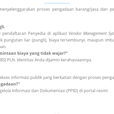
enyelenggarakan proses pengadaan barang/jasa dan peng
li.
 pendaftaran Penyedia di aplikasi
Vendor Management Sys
k pungutan liar (pungli), biaya tersembunyi, maupun imba
aan.
intaan biaya yang tidak wajar?"
WBS)
PLN. Identitas Anda dijamin kerahasiaannya.
akses informasi publik yang berkaitan dengan proses peng
engadaan?"
elola Informasi dan Dokumentasi (PPID) di portal resmi: