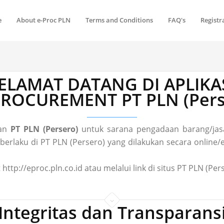
e
About e-Proc PLN
Terms and Conditions
FAQ's
Registr
ELAMAT DATANG DI APLIKA
 PROCUREMENT PT PLN (Pers
gan
PT PLN (Persero)
untuk sarana pengadaan barang/jasa
laku di PT PLN (Persero) yang dilakukan secara online/el
 http://eproc.pln.co.id atau melalui link di situs PT PLN (P
Integritas dan Transparans