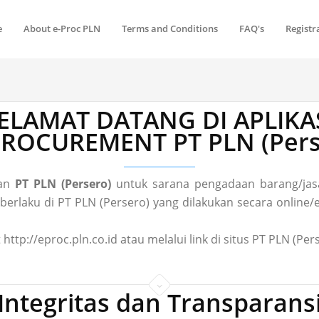
e
About e-Proc PLN
Terms and Conditions
FAQ's
Registr
ELAMAT DATANG DI APLIKA
 PROCUREMENT PT PLN (Pers
gan
PT PLN (Persero)
untuk sarana pengadaan barang/jasa
laku di PT PLN (Persero) yang dilakukan secara online/el
 http://eproc.pln.co.id atau melalui link di situs PT PLN (P
Integritas dan Transparans