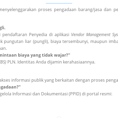
enyelenggarakan proses pengadaan barang/jasa dan peng
li.
 pendaftaran Penyedia di aplikasi
Vendor Management Sys
k pungutan liar (pungli), biaya tersembunyi, maupun imba
aan.
intaan biaya yang tidak wajar?"
WBS)
PLN. Identitas Anda dijamin kerahasiaannya.
akses informasi publik yang berkaitan dengan proses peng
engadaan?"
elola Informasi dan Dokumentasi (PPID) di portal resmi: