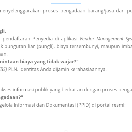
enyelenggarakan proses pengadaan barang/jasa dan peng
li.
 pendaftaran Penyedia di aplikasi
Vendor Management Sys
k pungutan liar (pungli), biaya tersembunyi, maupun imba
aan.
intaan biaya yang tidak wajar?"
WBS)
PLN. Identitas Anda dijamin kerahasiaannya.
akses informasi publik yang berkaitan dengan proses peng
engadaan?"
elola Informasi dan Dokumentasi (PPID) di portal resmi: