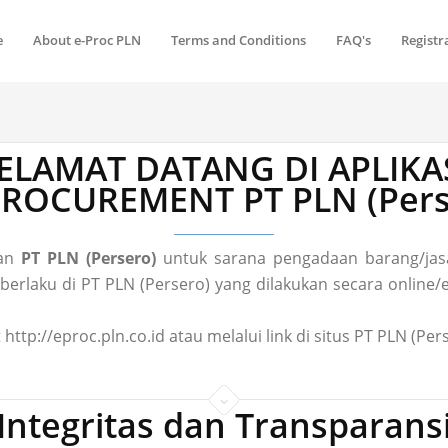
e
About e-Proc PLN
Terms and Conditions
FAQ's
Registr
ELAMAT DATANG DI APLIKA
 PROCUREMENT PT PLN (Pers
gan
PT PLN (Persero)
untuk sarana pengadaan barang/jasa
laku di PT PLN (Persero) yang dilakukan secara online/el
 http://eproc.pln.co.id atau melalui link di situs PT PLN (P
Integritas dan Transparans