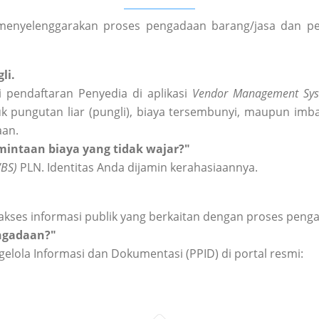
enyelenggarakan proses pengadaan barang/jasa dan peng
li.
 pendaftaran Penyedia di aplikasi
Vendor Management Sys
k pungutan liar (pungli), biaya tersembunyi, maupun imba
aan.
intaan biaya yang tidak wajar?"
WBS)
PLN. Identitas Anda dijamin kerahasiaannya.
akses informasi publik yang berkaitan dengan proses peng
engadaan?"
elola Informasi dan Dokumentasi (PPID) di portal resmi: