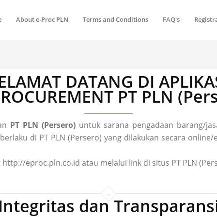
e
About e-Proc PLN
Terms and Conditions
FAQ's
Registr
ELAMAT DATANG DI APLIKA
 PROCUREMENT PT PLN (Pers
gan
PT PLN (Persero)
untuk sarana pengadaan barang/jasa
laku di PT PLN (Persero) yang dilakukan secara online/el
 http://eproc.pln.co.id atau melalui link di situs PT PLN (P
Integritas dan Transparans