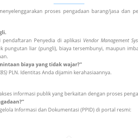
enyelenggarakan proses pengadaan barang/jasa dan peng
li.
 pendaftaran Penyedia di aplikasi
Vendor Management Sys
k pungutan liar (pungli), biaya tersembunyi, maupun imba
aan.
intaan biaya yang tidak wajar?"
WBS)
PLN. Identitas Anda dijamin kerahasiaannya.
akses informasi publik yang berkaitan dengan proses peng
engadaan?"
elola Informasi dan Dokumentasi (PPID) di portal resmi: