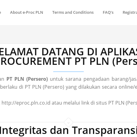
e
About e-Proc PLN
Terms and Conditions
FAQ's
Registr
ELAMAT DATANG DI APLIKA
 PROCUREMENT PT PLN (Pers
gan
PT PLN (Persero)
untuk sarana pengadaan barang/jasa
laku di PT PLN (Persero) yang dilakukan secara online/el
 http://eproc.pln.co.id atau melalui link di situs PT PLN (P
Integritas dan Transparans